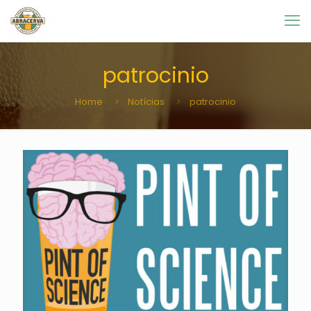
patrocinio
Home
Notícias
patrocinio