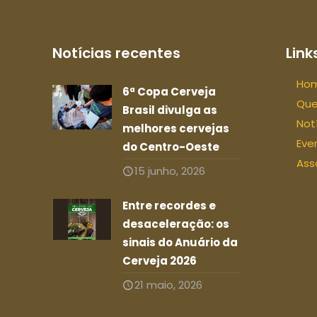
Notícias recentes
Links
Ho
6ª Copa Cerveja
Qu
Brasil divulga as
Not
melhores cervejas
Eve
do Centro-Oeste
Ass
15 junho, 2026
Entre recordes e
desaceleração: os
sinais do Anuário da
Cerveja 2026
21 maio, 2026