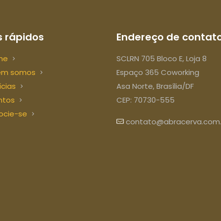
 rápidos
Endereço de contat
me
SCLRN 705 Bloco E, Loja 8
em somos
Espaço 365 Coworking
ícias
Asa Norte, Brasília/DF
ntos
CEP: 70730-555
ocie-se
contato@abracerva.com.