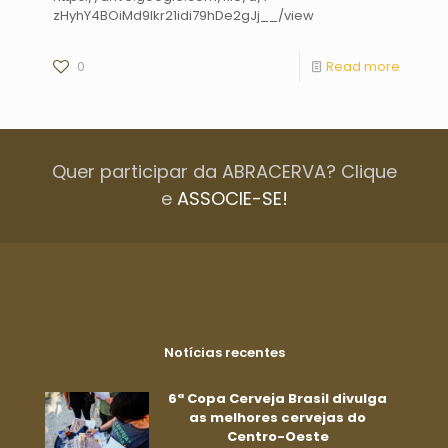
zHyhY4BOiMd9lkr21idi79hDe2gJj__/view
0
Read more
Quer participar da ABRACERVA? Clique
e
ASSOCIE-SE!
Notícias recentes
6ª Copa Cerveja Brasil divulga
as melhores cervejas do
Centro-Oeste