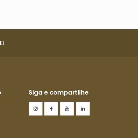
E!
o
Siga e compartilhe