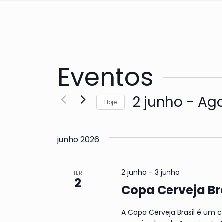
Eventos
2 junho
 - 
Ag
Hoje
Selecione
a
junho 2026
data.
2 junho
-
3 junho
TER
2
Copa Cerveja Br
A Copa Cerveja Brasil é um 