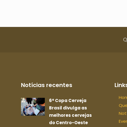
Q
Notícias recentes
Links
Ho
6ª Copa Cerveja
Qu
Brasil divulga as
Not
melhores cervejas
Eve
do Centro-Oeste