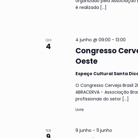
organizado pela Associação 
é realizada
[…]
4 junho @ 09:00
-
13:00
QUI
4
Congresso Cerve
Oeste
Espaço Cultural Santa Dic
O Congresso Cerveja Brasil 
ABRACERVA - Associação Brasi
profissionais do setor
[…]
Livre
9 junho
-
11 junho
TER
9