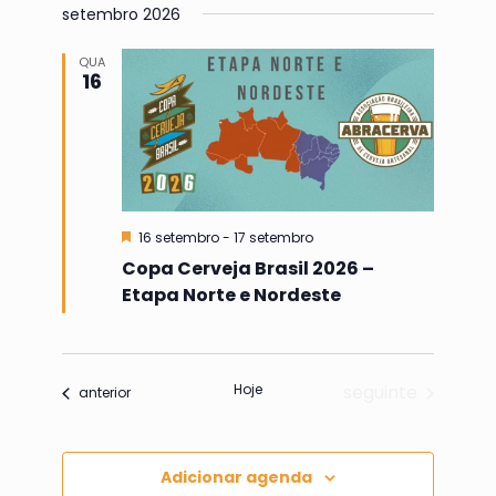
visual
a
setembro 2026
visuais
data.
Evento
QUA
16
Destacado
16 setembro
-
17 setembro
Copa Cerveja Brasil 2026 –
Etapa Norte e Nordeste
Eventos
Hoje
seguinte
Eventos
anterior
Adicionar agenda