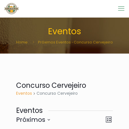
Eventos
Home
Próximos Eventos
› Concurso Cervejeiro
Concurso Cervejeiro
Eventos
Concurso Cervejeiro
Eventos
Naveg
Navega
Próximos
Lista
do
de
Selecione